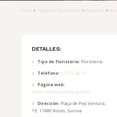
Inicio
>
Todas las floristerías
>
Cataluña
>
Gir
DETALLES:
Tipo de floristería:
Floristería
Teléfono:
972 15 06 31
Página web:
https://florsmartina.com/es/
Dirección:
Plaça de Pep Ventura,
19, 17480 Roses, Girona