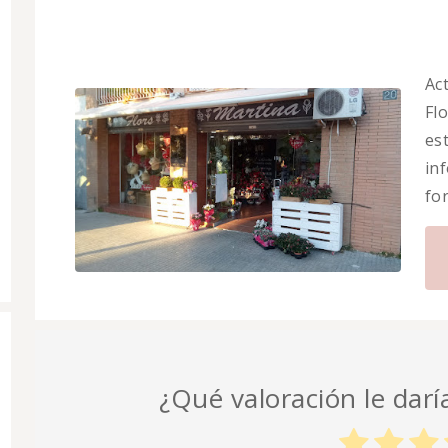
Ac
Flo
es
in
fo
¿Qué valoración le daría