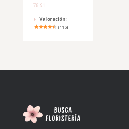
78 91
Valoración:
(
115
)