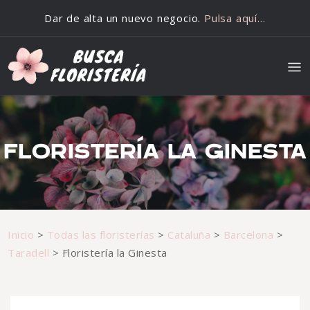
Saltar al contenido
Dar de alta un nuevo negocio.
Pulsa aquí…
FLORISTERÍA LA GINESTA
Inicio
>
Todas las floristerías
>
Cataluña
>
Barcelona
>
Taradell
>
Floristería la Ginesta