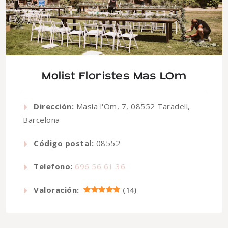
Molist Floristes Mas LOm
Dirección:
Masia l'Om, 7, 08552 Taradell,
Barcelona
Código postal:
08552
Telefono:
696 56 61 36
Valoración:
(
14
)