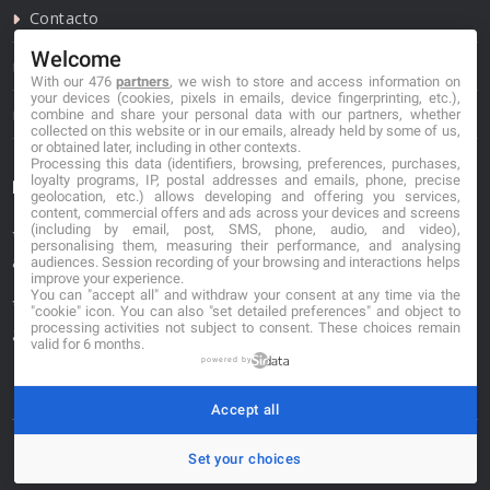
Contacto
Welcome
Política de privacidad
With our 476
partners
, we wish to store and access information on
your devices (cookies, pixels in emails, device fingerprinting, etc.),
Política de cookies
combine and share your personal data with our partners, whether
collected on this website or in our emails, already held by some of us,
or obtained later, including in other contexts.
Processing this data (identifiers, browsing, preferences, purchases,
loyalty programs, IP, postal addresses and emails, phone, precise
Información de contacto
geolocation, etc.) allows developing and offering you services,
content, commercial offers and ads across your devices and screens
(including by email, post, SMS, phone, audio, and video),
*No se garantiza que los datos mostrados estén
personalising them, measuring their performance, and analysing
actualizados.
audiences. Session recording of your browsing and interactions helps
improve your experience.
You can "accept all" and withdraw your consent at any time via the
** Los precios mostrados son estimaciones y no se
"cookie" icon
. You can also "set detailed preferences" and object to
processing activities not subject to consent. These choices remain
garantiza su veracidad.
valid for 6 months.
powered by
Accept all
Set your choices
© 2026. buscafloristeria.com