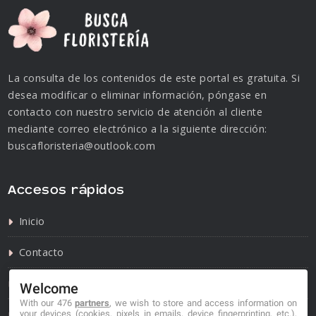
La consulta de los contenidos de este portal es gratuita. Si
desea modificar o eliminar información, póngase en
contacto con nuestro servicio de atención al cliente
mediante correo electrónico a la siguiente dirección:
buscafloristeria@outlook.com
Accesos rápidos
Inicio
Contacto
Política de privacidad
Welcome
With our 476
partners
, we wish to store and access information on
Política de cookies
your devices (cookies, pixels in emails, device fingerprinting, etc.),