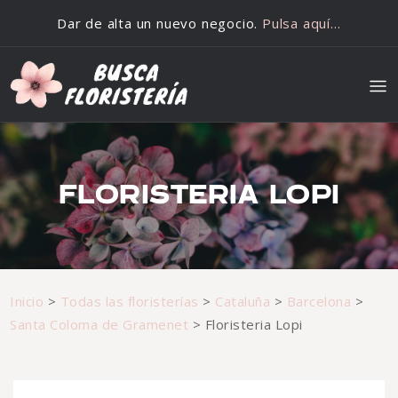
Saltar al contenido
Dar de alta un nuevo negocio.
Pulsa aquí…
FLORISTERIA LOPI
Inicio
>
Todas las floristerías
>
Cataluña
>
Barcelona
>
Santa Coloma de Gramenet
>
Floristeria Lopi