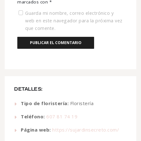
marcados con
*
Guarda mi nombre, correo electrónico y
web en este navegador para la próxima vez
que comente.
DETALLES:
Tipo de floristería:
Floristería
Teléfono:
607 81 74 19
Página web:
https://sujardinsecreto.com/