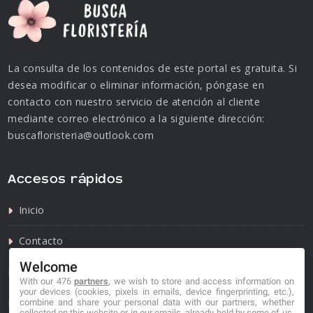
La consulta de los contenidos de este portal es gratuita. Si
desea modificar o eliminar información, póngase en
contacto con nuestro servicio de atención al cliente
mediante correo electrónico a la siguiente dirección:
buscafloristeria@outlook.com
Accesos rápidos
Inicio
Contacto
Welcome
Política de privacidad
With our 476
partners
, we wish to store and access information on
your devices (cookies, pixels in emails, device fingerprinting, etc.),
Política de cookies
combine and share your personal data with our partners, whether
collected on this website or in our emails, already held by some of us,