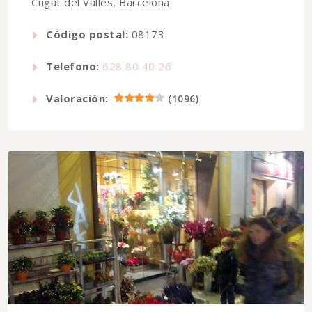
Cugat del Vallès, Barcelona
Código postal:
08173
Telefono:
628 80 40 26
Valoración:
(
1096
)