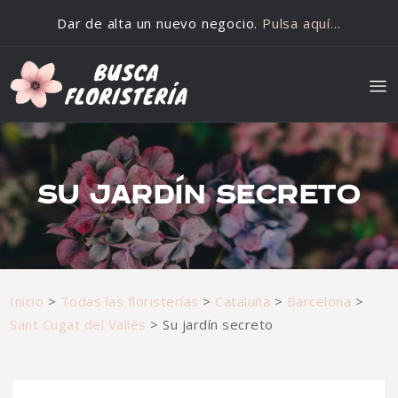
Saltar al contenido
Dar de alta un nuevo negocio.
Pulsa aquí…
SU JARDÍN SECRETO
Inicio
>
Todas las floristerías
>
Cataluña
>
Barcelona
>
Sant Cugat del Vallès
>
Su jardín secreto