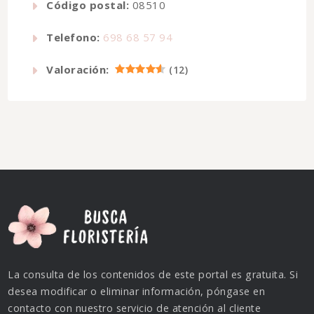
Código postal:
08510
Telefono:
698 68 57 94
Valoración:
(
12
)
La consulta de los contenidos de este portal es gratuita. Si
desea modificar o eliminar información, póngase en
contacto con nuestro servicio de atención al cliente