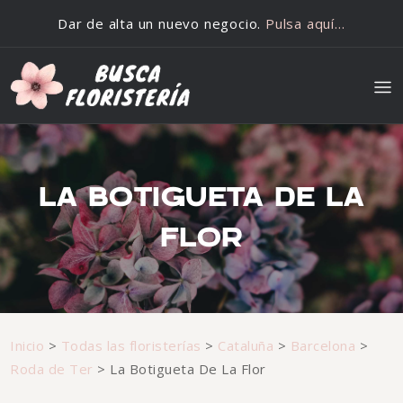
Saltar al contenido
Dar de alta un nuevo negocio.
Pulsa aquí…
LA BOTIGUETA DE LA
FLOR
Inicio
>
Todas las floristerías
>
Cataluña
>
Barcelona
>
Roda de Ter
>
La Botigueta De La Flor