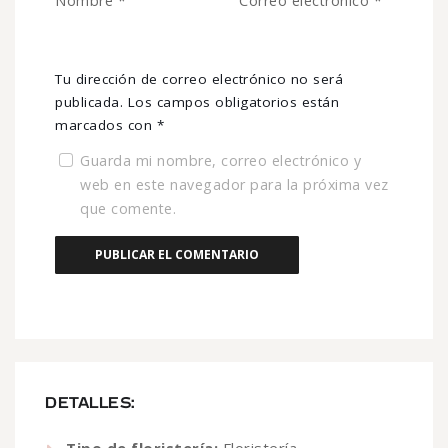
Nombre
*
Correo electrónico
*
Tu dirección de correo electrónico no será
publicada.
Los campos obligatorios están
marcados con
*
Guarda mi nombre, correo electrónico y
web en este navegador para la próxima vez
que comente.
DETALLES:
Tipo de floristería:
Floristería