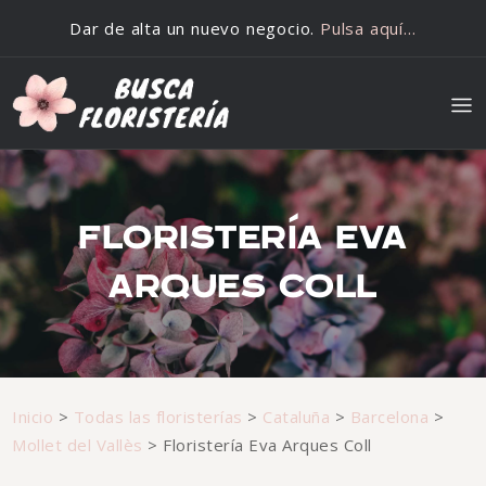
Saltar al contenido
Dar de alta un nuevo negocio.
Pulsa aquí…
FLORISTERÍA EVA
ARQUES COLL
Inicio
>
Todas las floristerías
>
Cataluña
>
Barcelona
>
Mollet del Vallès
>
Floristería Eva Arques Coll