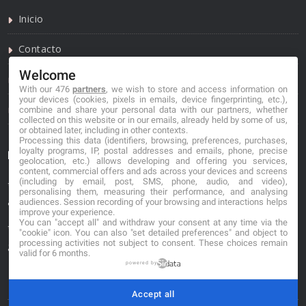
Inicio
Contacto
Welcome
Política de privacidad
With our 476
partners
, we wish to store and access information on
your devices (cookies, pixels in emails, device fingerprinting, etc.),
Política de cookies
combine and share your personal data with our partners, whether
collected on this website or in our emails, already held by some of us,
or obtained later, including in other contexts.
Processing this data (identifiers, browsing, preferences, purchases,
loyalty programs, IP, postal addresses and emails, phone, precise
Información de contacto
geolocation, etc.) allows developing and offering you services,
content, commercial offers and ads across your devices and screens
(including by email, post, SMS, phone, audio, and video),
*No se garantiza que los datos mostrados estén
personalising them, measuring their performance, and analysing
actualizados.
audiences. Session recording of your browsing and interactions helps
improve your experience.
You can "accept all" and withdraw your consent at any time via the
** Los precios mostrados son estimaciones y no se
"cookie" icon
. You can also "set detailed preferences" and object to
processing activities not subject to consent. These choices remain
garantiza su veracidad.
valid for 6 months.
powered by
Accept all