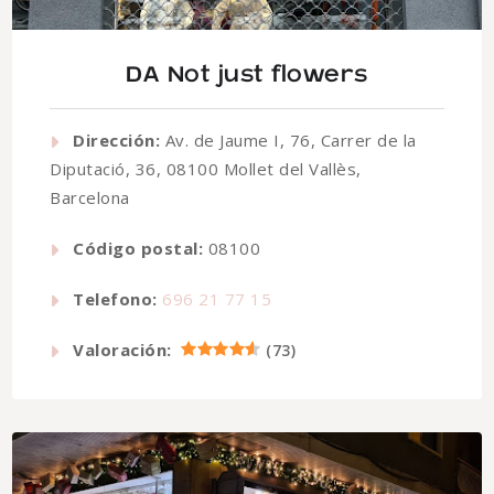
DA Not just flowers
Dirección:
Av. de Jaume I, 76, Carrer de la
Diputació, 36, 08100 Mollet del Vallès,
Barcelona
Código postal:
08100
Telefono:
696 21 77 15
Valoración:
(
73
)