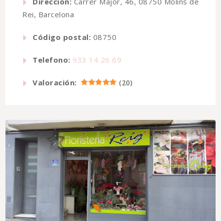
Dirección:
Carrer Major, 46, 08750 Molins de
Rei, Barcelona
Código postal:
08750
Telefono:
933 14 26 69
Valoración:
(
20
)