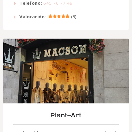
Telefono:
645 76 77 49
Valoración:
(
9
)
Plant-Art