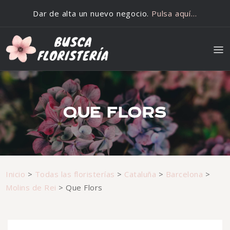
Saltar al contenido
Dar de alta un nuevo negocio.
Pulsa aquí…
QUE FLORS
Inicio
>
Todas las floristerías
>
Cataluña
>
Barcelona
>
Molins de Rei
>
Que Flors