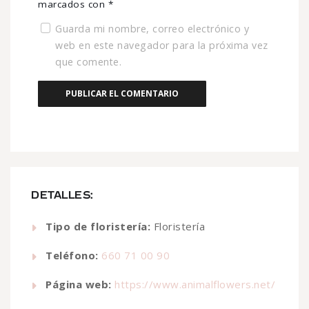
marcados con
*
Guarda mi nombre, correo electrónico y
web en este navegador para la próxima vez
que comente.
DETALLES:
Tipo de floristería:
Floristería
Teléfono:
660 71 00 90
Página web:
https://www.animalflowers.net/