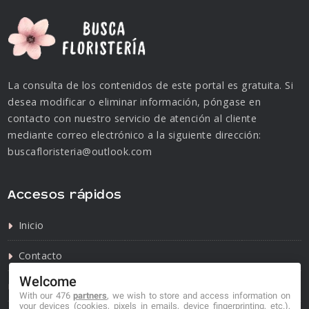
La consulta de los contenidos de este portal es gratuita. Si
desea modificar o eliminar información, póngase en
contacto con nuestro servicio de atención al cliente
mediante correo electrónico a la siguiente dirección:
buscafloristeria@outlook.com
Accesos rápidos
Inicio
Contacto
Welcome
Política de privacidad
With our 476
partners
, we wish to store and access information on
your devices (cookies, pixels in emails, device fingerprinting, etc.),