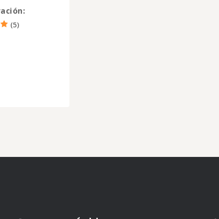
ación:
(
5
)