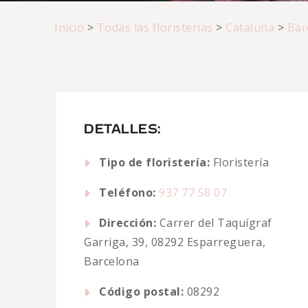
Inicio
>
Todas las floristerías
>
Cataluña
>
Bar
DETALLES:
Tipo de floristería:
Floristería
Teléfono:
937 77 58 07
Dirección:
Carrer del Taquígraf
Garriga, 39, 08292 Esparreguera,
Barcelona
Código postal:
08292