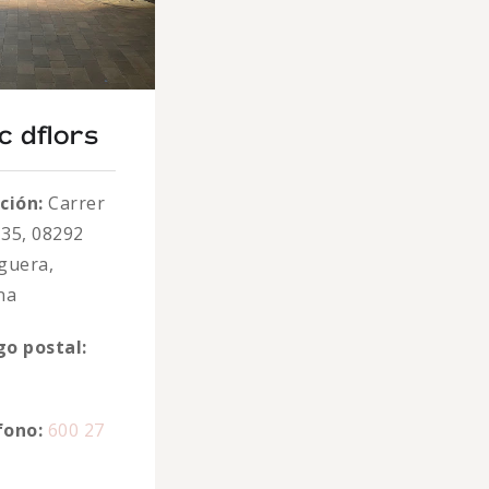
c dflors
ción:
Carrer
 35, 08292
guera,
na
go postal:
fono:
600 27