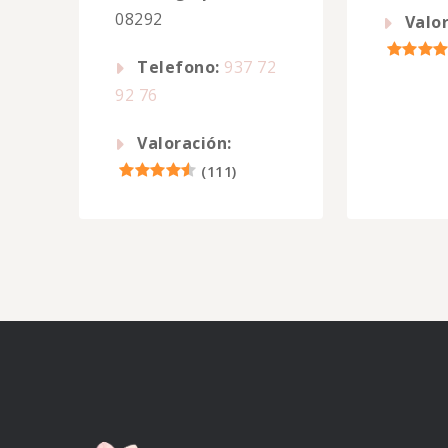
08292
Valor
Telefono:
937 72
92 76
Valoración:
(
111
)