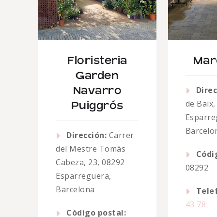
Floristeria
Mar
Garden
Direc
Navarro
de Baix,
Puiggrós
Esparre
Barcelo
Dirección:
Carrer
del Mestre Tomàs
Códi
Cabeza, 23, 08292
08292
Esparreguera,
Barcelona
Tele
43 78
Código postal: