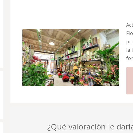
Ac
Flo
pr
la
fo
¿Qué valoración le daría