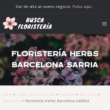
Saltar al contenido
Dar de alta un nuevo negocio.
Pulsa aquí…
FLORISTERÍA HERBS
BARCELONA SARRIA
Inicio
>
Todas las floristerías
>
Cataluña
>
Barcelona
>
Barcelona
>
Floristería Herbs Barcelona SARRIA