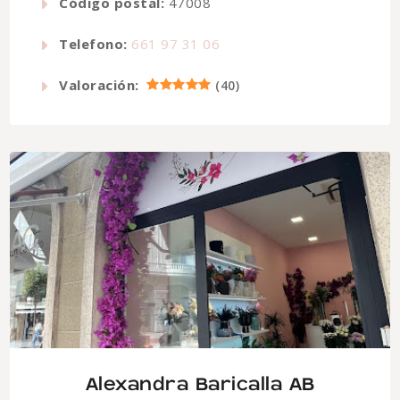
Código postal:
47008
Telefono:
661 97 31 06
Valoración:
(
40
)
Alexandra Baricalla AB