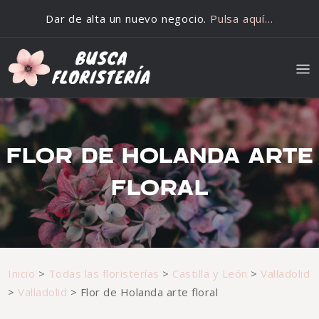
Saltar al contenido
Dar de alta un nuevo negocio.
Pulsa aquí…
FLOR DE HOLANDA ARTE
FLORAL
Inicio
>
Todas las floristerías
>
Castilla y León
>
Valladolid
>
Valladolid
>
Flor de Holanda arte floral