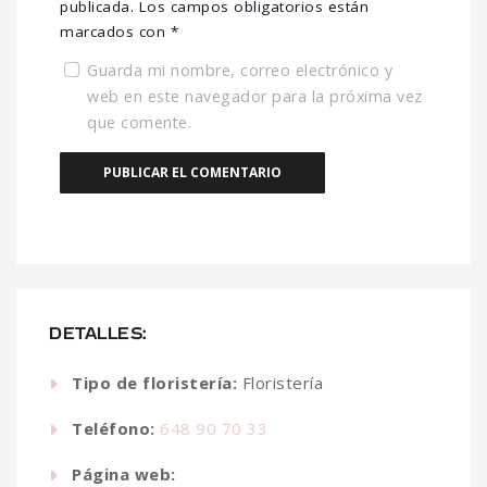
publicada.
Los campos obligatorios están
marcados con
*
Guarda mi nombre, correo electrónico y
web en este navegador para la próxima vez
que comente.
DETALLES:
Tipo de floristería:
Floristería
Teléfono:
648 90 70 33
Página web: