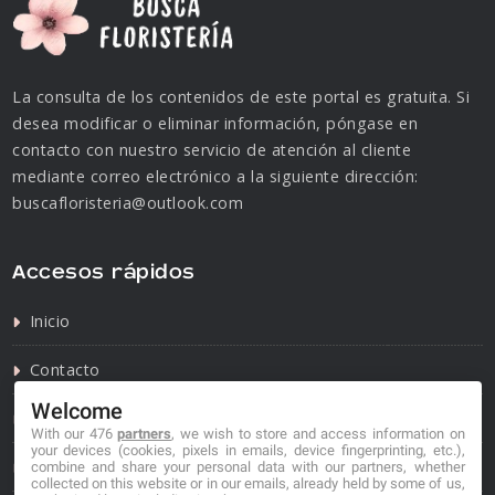
La consulta de los contenidos de este portal es gratuita. Si
desea modificar o eliminar información, póngase en
contacto con nuestro servicio de atención al cliente
mediante correo electrónico a la siguiente dirección:
buscafloristeria@outlook.com
Accesos rápidos
Inicio
Contacto
Welcome
Política de privacidad
With our 476
partners
, we wish to store and access information on
your devices (cookies, pixels in emails, device fingerprinting, etc.),
Política de cookies
combine and share your personal data with our partners, whether
collected on this website or in our emails, already held by some of us,