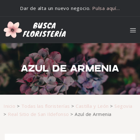
Saltar al contenido
Dar de alta un nuevo negocio.
Pulsa aquí…
AZUL DE ARMENIA
Inicio
>
Todas las floristerías
>
Castilla y León
>
Segovia
>
Real Sitio de San Ildefonso
>
Azul de Armenia