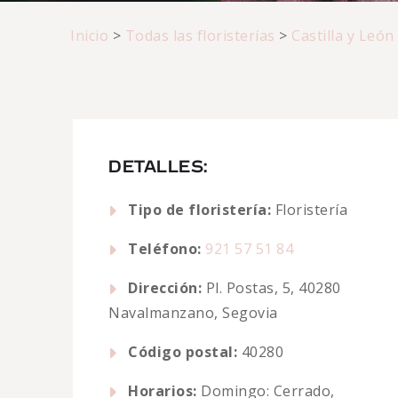
Inicio
>
Todas las floristerías
>
Castilla y León
DETALLES:
Tipo de floristería:
Floristería
Teléfono:
921 57 51 84
Dirección:
Pl. Postas, 5, 40280
Navalmanzano, Segovia
Código postal:
40280
Horarios:
Domingo: Cerrado,