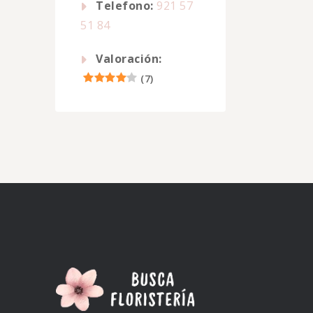
Telefono:
921 57
51 84
Valoración:
(
7
)