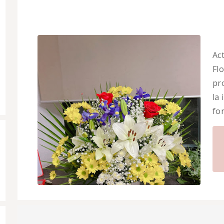
Ac
Flo
pr
la
fo