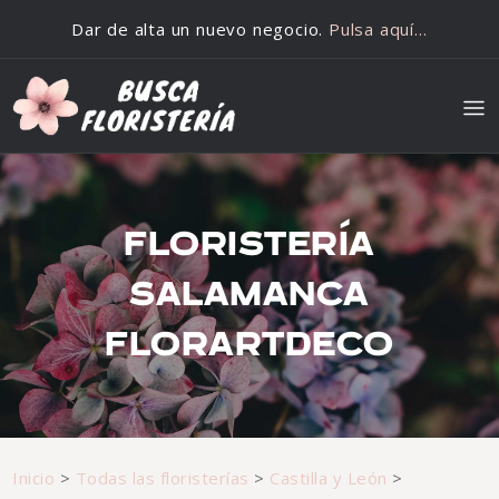
Saltar al contenido
Dar de alta un nuevo negocio.
Pulsa aquí…
FLORISTERÍA
SALAMANCA
FLORARTDECO
Inicio
>
Todas las floristerías
>
Castilla y León
>