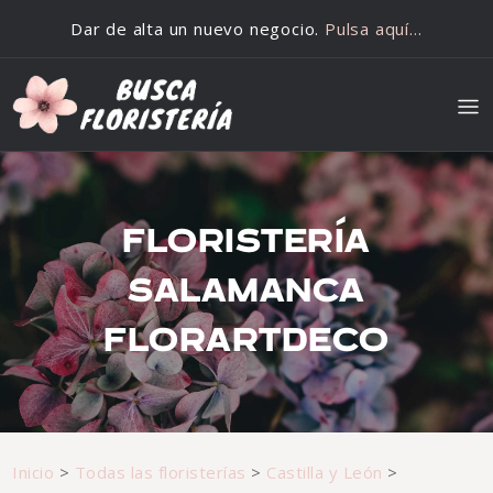
Saltar al contenido
Dar de alta un nuevo negocio.
Pulsa aquí…
FLORISTERÍA
SALAMANCA
FLORARTDECO
Inicio
>
Todas las floristerías
>
Castilla y León
>