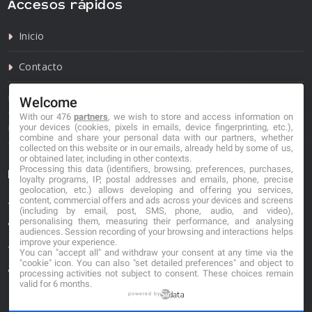
Accesos rápidos
Inicio
Contacto
Política de privacidad
Welcome
With our 476
partners
, we wish to store and access information on
Política de cookies
your devices (cookies, pixels in emails, device fingerprinting, etc.),
combine and share your personal data with our partners, whether
collected on this website or in our emails, already held by some of us,
or obtained later, including in other contexts.
Processing this data (identifiers, browsing, preferences, purchases,
Información de contacto
loyalty programs, IP, postal addresses and emails, phone, precise
geolocation, etc.) allows developing and offering you services,
content, commercial offers and ads across your devices and screens
*No se garantiza que los datos mostrados estén
(including by email, post, SMS, phone, audio, and video),
actualizados.
personalising them, measuring their performance, and analysing
audiences. Session recording of your browsing and interactions helps
improve your experience.
** Los precios mostrados son estimaciones y no se
You can "accept all" and withdraw your consent at any time via the
"cookie" icon
. You can also "set detailed preferences" and object to
garantiza su veracidad.
processing activities not subject to consent. These choices remain
valid for 6 months.
powered by