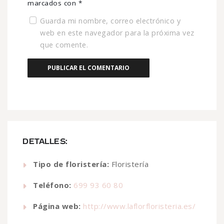
marcados con
*
Guarda mi nombre, correo electrónico y
web en este navegador para la próxima vez
que comente.
DETALLES:
Tipo de floristería:
Floristería
Teléfono:
699 93 60 80
Página web:
http://www.laflorfloristeria.es/