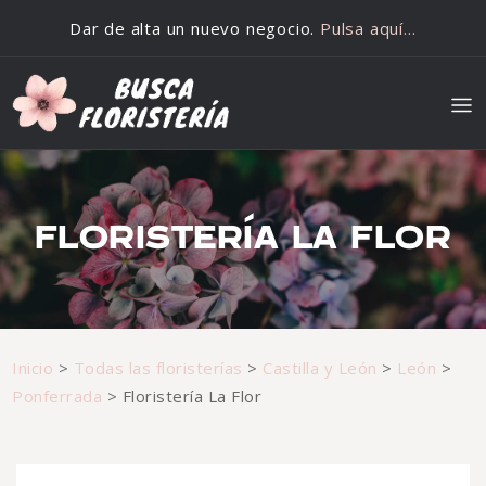
Saltar al contenido
Dar de alta un nuevo negocio.
Pulsa aquí…
FLORISTERÍA LA FLOR
Inicio
>
Todas las floristerías
>
Castilla y León
>
León
>
Ponferrada
>
Floristería La Flor