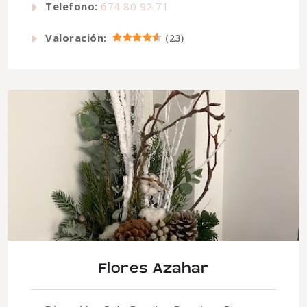
Telefono:
674 80 92 71
Valoración:
(
23
)
Flores Azahar