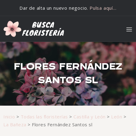
Saltar al contenido
Dar de alta un nuevo negocio.
Pulsa aquí…
FLORES FERNÁNDEZ
SANTOS SL
Inicio
>
Todas las floristerías
>
Castilla y León
>
León
>
La Bañeza
>
Flores Fernández Santos sl