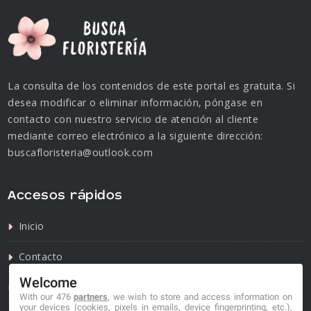
La consulta de los contenidos de este portal es gratuita. Si
desea modificar o eliminar información, póngase en
contacto con nuestro servicio de atención al cliente
mediante correo electrónico a la siguiente dirección:
buscafloristeria@outlook.com
Accesos rápidos
Inicio
Contacto
Welcome
Política de privacidad
With our 476
partners
, we wish to store and access information on
your devices (cookies, pixels in emails, device fingerprinting, etc.),