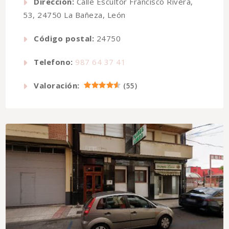
Dirección:
Calle Escultor Francisco Rivera,
53, 24750 La Bañeza, León
Código postal:
24750
Telefono:
987 64 37 41
Valoración:
(
55
)