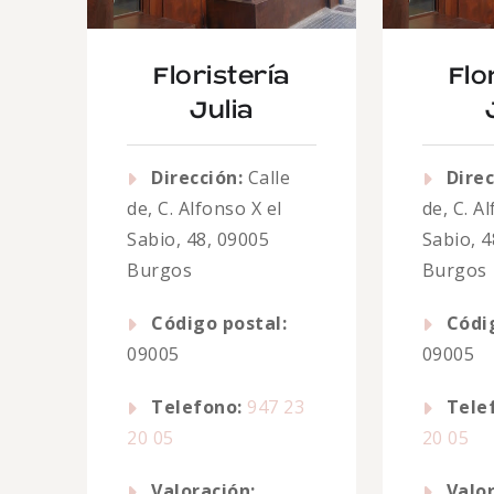
Floristería
Flo
Julia
Dirección:
Calle
Direc
de, C. Alfonso X el
de, C. A
Sabio, 48, 09005
Sabio, 4
Burgos
Burgos
Código postal:
Códi
09005
09005
Telefono:
947 23
Tele
20 05
20 05
Valoración:
Valor