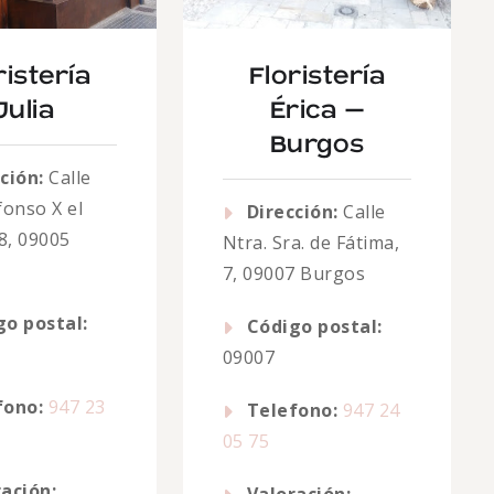
ristería
Floristería
Julia
Érica –
Burgos
ción:
Calle
lfonso X el
Dirección:
Calle
8, 09005
Ntra. Sra. de Fátima,
7, 09007 Burgos
go postal:
Código postal:
09007
fono:
947 23
Telefono:
947 24
05 75
ación: