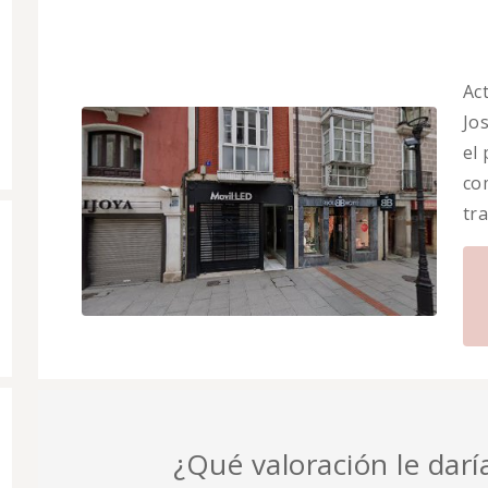
Ac
Jo
el
co
tr
¿Qué valoración le daría