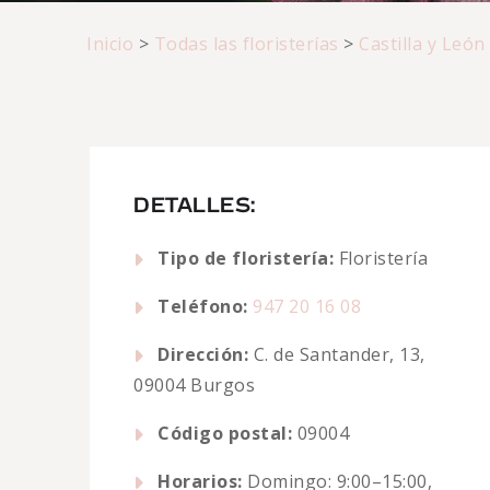
Inicio
>
Todas las floristerías
>
Castilla y León
DETALLES:
Tipo de floristería:
Floristería
Teléfono:
947 20 16 08
Dirección:
C. de Santander, 13,
09004 Burgos
Código postal:
09004
Horarios:
Domingo: 9:00–15:00,