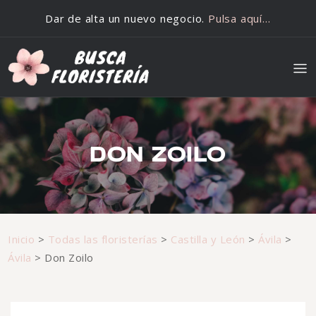
Saltar al contenido
Dar de alta un nuevo negocio.
Pulsa aquí…
DON ZOILO
Inicio
>
Todas las floristerías
>
Castilla y León
>
Ávila
>
Ávila
>
Don Zoilo