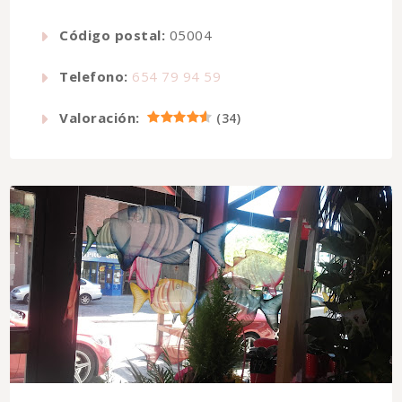
Código postal:
05004
Telefono:
654 79 94 59
Valoración:
(
34
)