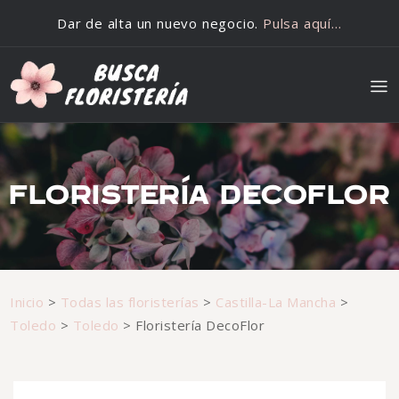
Saltar al contenido
Dar de alta un nuevo negocio.
Pulsa aquí…
FLORISTERÍA DECOFLOR
Inicio
>
Todas las floristerías
>
Castilla-La Mancha
>
Toledo
>
Toledo
>
Floristería DecoFlor