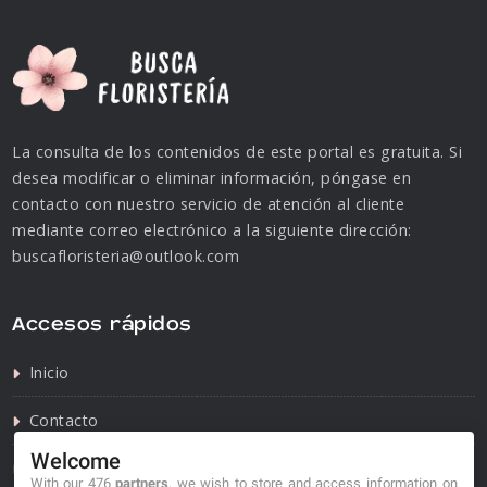
La consulta de los contenidos de este portal es gratuita. Si
desea modificar o eliminar información, póngase en
contacto con nuestro servicio de atención al cliente
mediante correo electrónico a la siguiente dirección:
buscafloristeria@outlook.com
Accesos rápidos
Inicio
Contacto
Welcome
Política de privacidad
With our 476
partners
, we wish to store and access information on