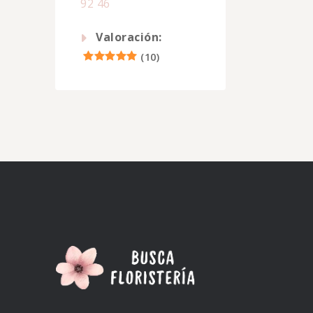
92 46
Valoración:
(
10
)