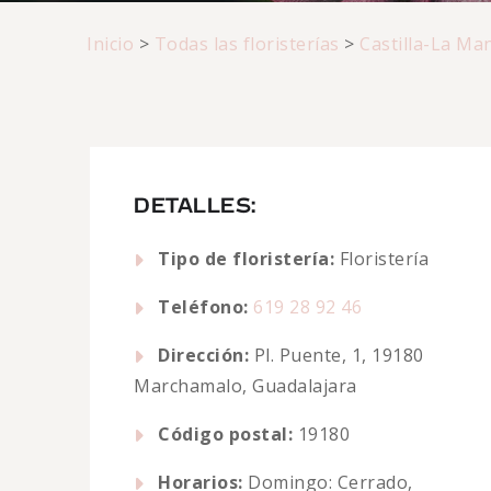
Inicio
>
Todas las floristerías
>
Castilla-La Ma
DETALLES:
Tipo de floristería:
Floristería
Teléfono:
619 28 92 46
Dirección:
Pl. Puente, 1, 19180
Marchamalo, Guadalajara
Código postal:
19180
Horarios:
Domingo: Cerrado,