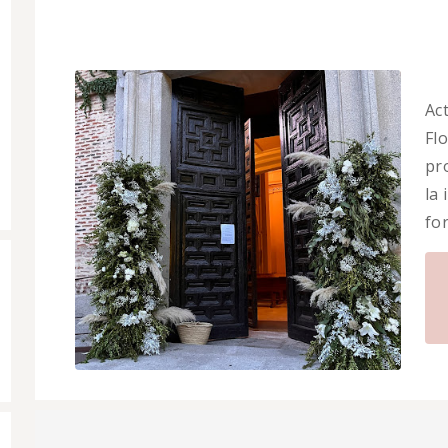
Ac
Flo
pr
la
fo