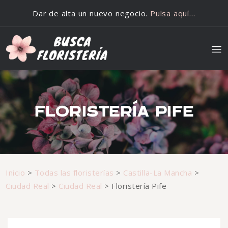
Saltar al contenido
Dar de alta un nuevo negocio.
Pulsa aquí…
FLORISTERÍA PIFE
Inicio
>
Todas las floristerías
>
Castilla-La Mancha
>
Ciudad Real
>
Ciudad Real
>
Floristería Pife