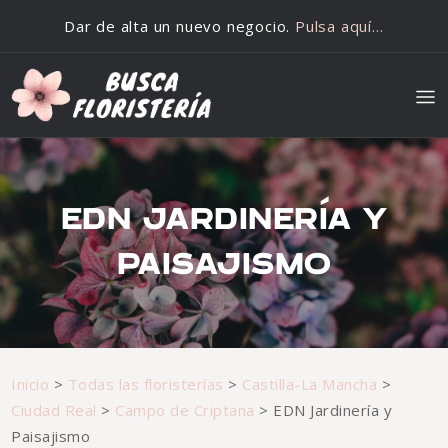
Saltar al contenido
Dar de alta un nuevo negocio.
Pulsa aquí…
EDN JARDINERÍA Y
PAISAJISMO
Inicio
>
Todas las floristerías
>
Castilla-La Mancha
>
Ciudad Real
>
Campo de Criptana
>
EDN Jardinería y
Paisajismo