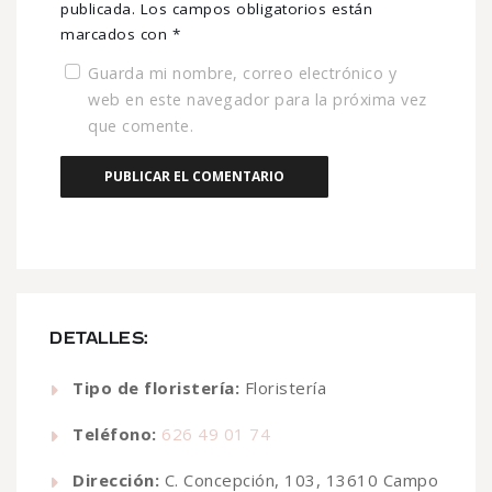
publicada.
Los campos obligatorios están
marcados con
*
Guarda mi nombre, correo electrónico y
web en este navegador para la próxima vez
que comente.
DETALLES:
Tipo de floristería:
Floristería
Teléfono:
626 49 01 74
Dirección:
C. Concepción, 103, 13610 Campo