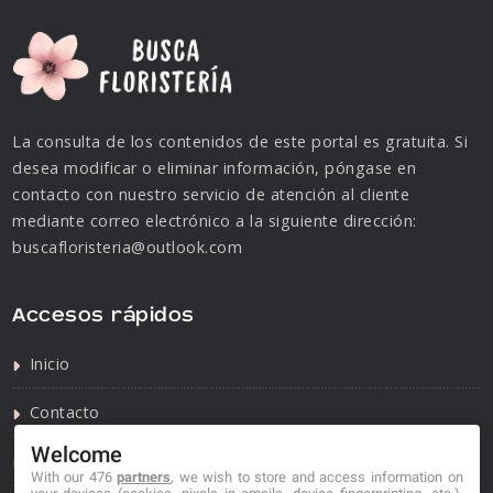
La consulta de los contenidos de este portal es gratuita. Si
desea modificar o eliminar información, póngase en
contacto con nuestro servicio de atención al cliente
mediante correo electrónico a la siguiente dirección:
buscafloristeria@outlook.com
Accesos rápidos
Inicio
Contacto
Welcome
Política de privacidad
With our 476
partners
, we wish to store and access information on