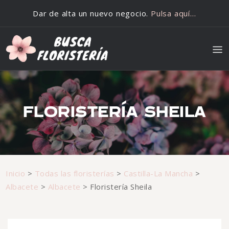
Saltar al contenido
Dar de alta un nuevo negocio.
Pulsa aquí…
FLORISTERÍA SHEILA
Inicio
>
Todas las floristerías
>
Castilla-La Mancha
>
Albacete
>
Albacete
>
Floristería Sheila