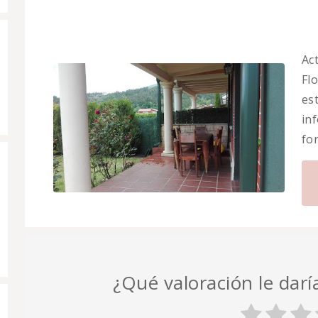
Ac
Flo
es
in
fo
¿Qué valoración le daría