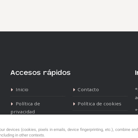
Accesos rápidos
Inicio
Contacto
*
a
Política de
Política de cookies
*
privacidad
s
ur devices (cookies, pixels in emails, device fingerprinting, etc.), combine an
including in other contexts.