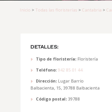
Inicio
>
Todas las floristerías
>
Cantabria
>
Ca
DETALLES:
Tipo de floristería:
Floristería
Teléfono:
942 85 01 44
Dirección:
Lugar Barrio
Balbacienta, 15, 39788 Balbacienta
Código postal:
39788