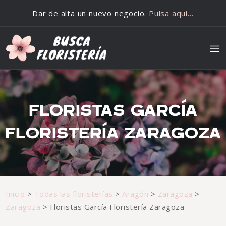
Saltar al contenido
Dar de alta un nuevo negocio.
Pulsa aquí…
FLORISTAS GARCÍA
FLORISTERÍA ZARAGOZA
Inicio
>
Todas las floristerías
>
Aragón
>
Zaragoza
>
Zaragoza
>
Floristas García Floristería Zaragoza