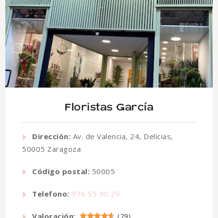
Floristas García
Dirección:
Av. de Valencia, 24, Delicias,
50005 Zaragoza
Código postal:
50005
Telefono:
976 55 90 29
Valoración:
(
79
)