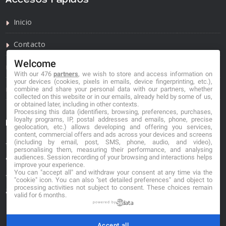
Inicio
Contacto
Welcome
Política de privacidad
With our 476
partners
, we wish to store and access information on
your devices (cookies, pixels in emails, device fingerprinting, etc.),
Política de cookies
combine and share your personal data with our partners, whether
collected on this website or in our emails, already held by some of us,
or obtained later, including in other contexts.
Processing this data (identifiers, browsing, preferences, purchases,
loyalty programs, IP, postal addresses and emails, phone, precise
Información de contacto
geolocation, etc.) allows developing and offering you services,
content, commercial offers and ads across your devices and screens
(including by email, post, SMS, phone, audio, and video),
*No se garantiza que los datos mostrados estén
personalising them, measuring their performance, and analysing
actualizados.
audiences. Session recording of your browsing and interactions helps
improve your experience.
You can "accept all" and withdraw your consent at any time via the
** Los precios mostrados son estimaciones y no se
"cookie" icon
. You can also "set detailed preferences" and object to
processing activities not subject to consent. These choices remain
garantiza su veracidad.
valid for 6 months.
powered by
Accept all