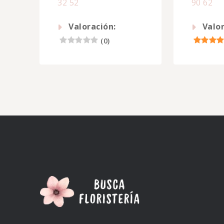
32 52
90 62
Valoración:
Valor
(
0
)