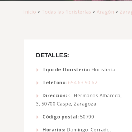
Inicio
>
Todas las floristerías
>
Aragón
>
Zara
DETALLES:
Tipo de floristería:
Floristería
Teléfono:
654 63 90 62
Dirección:
C. Hermanos Albareda,
3, 50700 Caspe, Zaragoza
Código postal:
50700
Horarios:
Domingo: Cerrado,