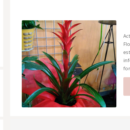
Ac
Flo
es
in
fo