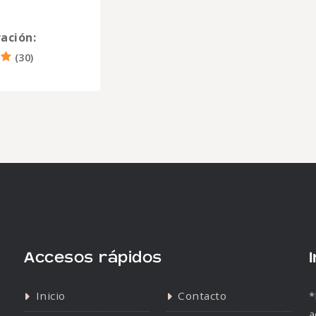
ación:
(
30
)
Accesos rápidos
Inicio
Contacto
*
a