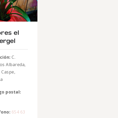
ores el
ergel
ción:
C.
s Albareda,
0 Caspe,
za
go postal:
fono:
654 63