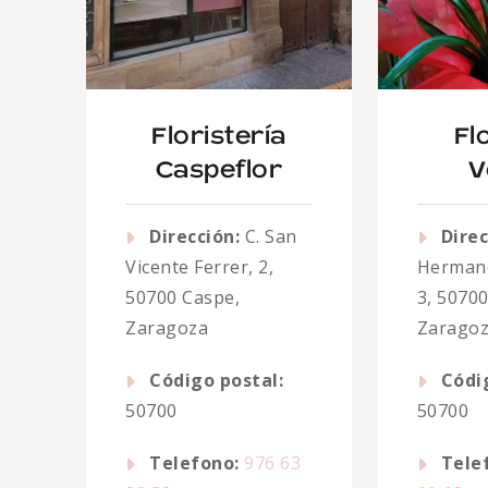
Floristería
Fl
Caspeflor
V
Dirección:
C. San
Direc
Vicente Ferrer, 2,
Hermano
50700 Caspe,
3, 5070
Zaragoza
Zarago
Código postal:
Códi
50700
50700
Telefono:
976 63
Tele