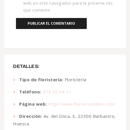
web en este navegador para la próxima vez
que comente.
DETALLES:
Tipo de floristería:
Floristería
Teléfono:
974 30 64 11
Página web:
http://www.florescastillon.com/
Dirección:
Av. del Cinca, 3, 22300 Barbastro,
Huesca