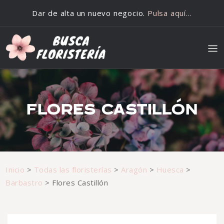
Saltar al contenido
Dar de alta un nuevo negocio.
Pulsa aquí…
FLORES CASTILLÓN
Inicio
>
Todas las floristerías
>
Aragón
>
Huesca
>
Barbastro
>
Flores Castillón