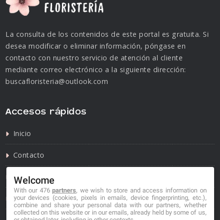
La consulta de los contenidos de este portal es gratuita. Si
desea modificar o eliminar información, póngase en
contacto con nuestro servicio de atención al cliente
mediante correo electrónico a la siguiente dirección:
buscafloristeria@outlook.com
Accesos rápidos
Inicio
Contacto
Política de privacidad
Welcome
With our 476
partners
, we wish to store and access information on
Política de cookies
your devices (cookies, pixels in emails, device fingerprinting, etc.),
combine and share your personal data with our partners, whether
collected on this website or in our emails, already held by some of us,
or obtained later, including in other contexts.