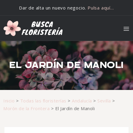
Saltar al contenido
Dar de alta un nuevo negocio.
Pulsa aquí…
EL JARDÍN DE MANOLI
Inicio
>
Todas las floristerías
>
Andalucía
>
Sevilla
>
Morón de la Frontera
>
El Jardín de Manoli