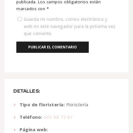
publicada.
Los campos obligatorios están
marcados con
*
Guarda mi nombre, correo electrónico y
web en este navegador para la próxima vez
que comente.
DETALLES:
Tipo de floristería:
Floristería
Teléfono:
663 98 72 81
Página web: