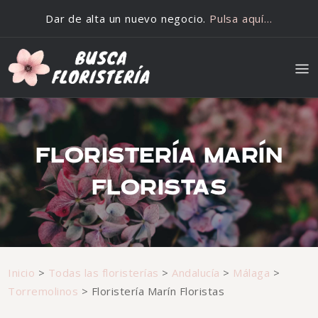
Saltar al contenido
Dar de alta un nuevo negocio.
Pulsa aquí…
FLORISTERÍA MARÍN
FLORISTAS
Inicio
>
Todas las floristerías
>
Andalucía
>
Málaga
>
Torremolinos
>
Floristería Marín Floristas