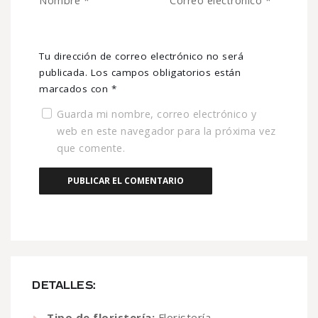
Nombre
*
Correo electrónico
*
Tu dirección de correo electrónico no será
publicada.
Los campos obligatorios están
marcados con
*
Guarda mi nombre, correo electrónico y
web en este navegador para la próxima vez
que comente.
DETALLES:
Tipo de floristería:
Floristería