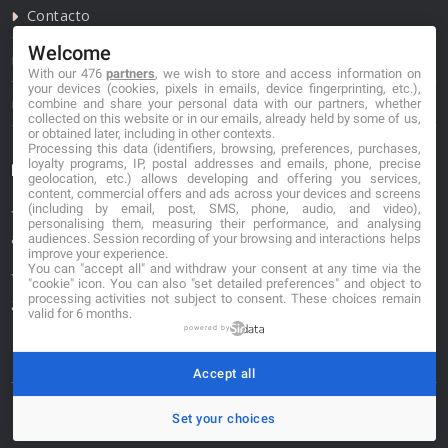
Contacto
Welcome
Política de privacidad
With our 476
partners
, we wish to store and access information on
your devices (cookies, pixels in emails, device fingerprinting, etc.),
Política de cookies
combine and share your personal data with our partners, whether
collected on this website or in our emails, already held by some of us,
or obtained later, including in other contexts.
Processing this data (identifiers, browsing, preferences, purchases,
loyalty programs, IP, postal addresses and emails, phone, precise
Información de contacto
geolocation, etc.) allows developing and offering you services,
content, commercial offers and ads across your devices and screens
(including by email, post, SMS, phone, audio, and video),
*No se garantiza que los datos mostrados estén
personalising them, measuring their performance, and analysing
actualizados.
audiences. Session recording of your browsing and interactions helps
improve your experience.
You can "accept all" and withdraw your consent at any time via the
** Los precios mostrados son estimaciones y no se
"cookie" icon
. You can also "set detailed preferences" and object to
processing activities not subject to consent. These choices remain
garantiza su veracidad.
valid for 6 months.
powered by
Accept all
Set your choices
© 2026. buscafloristeria.com