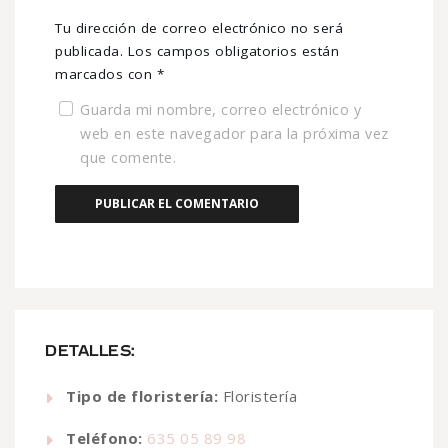
Tu dirección de correo electrónico no será
publicada.
Los campos obligatorios están
marcados con
*
Guarda mi nombre, correo electrónico y
web en este navegador para la próxima vez
que comente.
DETALLES:
Tipo de floristería:
Floristería
Teléfono:
635 05 89 98