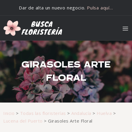
Saltar al contenido
Dar de alta un nuevo negocio.
Pulsa aquí…
GIRASOLES ARTE
FLORAL
Inicio
>
Todas las floristerías
>
Andalucía
>
Huelva
>
Lucena del Puerto
>
Girasoles Arte Floral