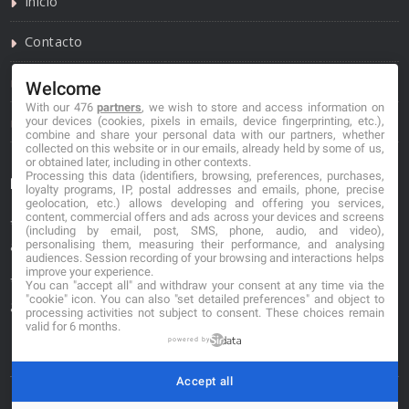
Inicio
Contacto
Política de privacidad
Welcome
With our 476
partners
, we wish to store and access information on
Política de cookies
your devices (cookies, pixels in emails, device fingerprinting, etc.),
combine and share your personal data with our partners, whether
collected on this website or in our emails, already held by some of us,
or obtained later, including in other contexts.
Processing this data (identifiers, browsing, preferences, purchases,
Información de contacto
loyalty programs, IP, postal addresses and emails, phone, precise
geolocation, etc.) allows developing and offering you services,
content, commercial offers and ads across your devices and screens
*No se garantiza que los datos mostrados estén
(including by email, post, SMS, phone, audio, and video),
personalising them, measuring their performance, and analysing
actualizados.
audiences. Session recording of your browsing and interactions helps
improve your experience.
** Los precios mostrados son estimaciones y no se
You can "accept all" and withdraw your consent at any time via the
"cookie" icon
. You can also "set detailed preferences" and object to
garantiza su veracidad.
processing activities not subject to consent. These choices remain
valid for 6 months.
powered by
Accept all