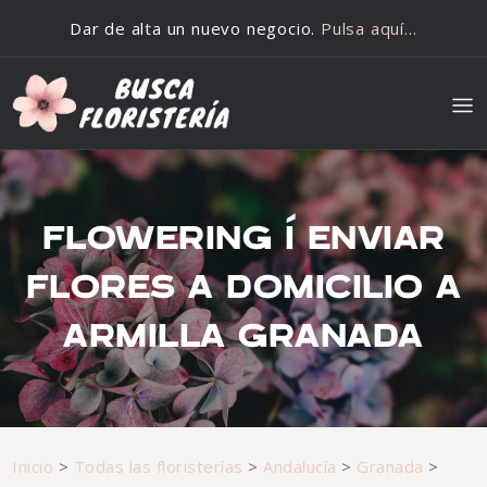
Saltar al contenido
Dar de alta un nuevo negocio.
Pulsa aquí…
FLOWERING Í ENVIAR
FLORES A DOMICILIO A
ARMILLA GRANADA
Inicio
>
Todas las floristerías
>
Andalucía
>
Granada
>