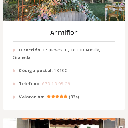
Armiflor
Dirección:
C/ Jueves, 0, 18100 Armilla,
Granada
Código postal:
18100
Telefono:
675 15 03 29
Valoración:
(
334
)