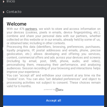
Inicio
Contacto
Política de privacidad
Welcome
With our 476
partners
, we wish to store and access information on
Política de cookies
your devices (cookies, pixels in emails, device fingerprinting, etc.),
combine and share your personal data with our partners, whether
collected on this website or in our emails, already held by some of us,
or obtained later, including in other contexts.
Processing this data (identifiers, browsing, preferences, purchases,
Información de contacto
loyalty programs, IP, postal addresses and emails, phone, precise
geolocation, etc.) allows developing and offering you services,
content, commercial offers and ads across your devices and screens
*No se garantiza que los datos mostrados estén
(including by email, post, SMS, phone, audio, and video),
personalising them, measuring their performance, and analysing
actualizados.
audiences. Session recording of your browsing and interactions helps
improve your experience.
** Los precios mostrados son estimaciones y no se
You can "accept all" and withdraw your consent at any time via the
"cookie" icon
. You can also "set detailed preferences" and object to
garantiza su veracidad.
processing activities not subject to consent. These choices remain
valid for 6 months.
powered by
Accept all