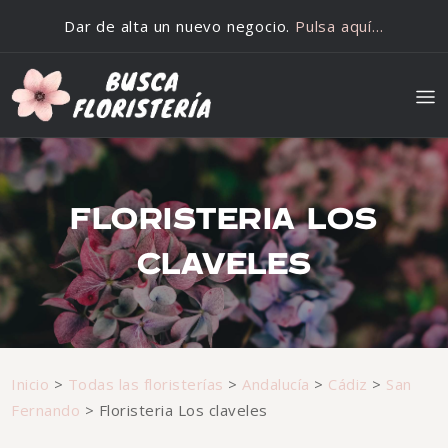
Saltar al contenido
Dar de alta un nuevo negocio.
Pulsa aquí…
FLORISTERIA LOS
CLAVELES
Inicio
>
Todas las floristerías
>
Andalucía
>
Cádiz
>
San
Fernando
>
Floristeria Los claveles