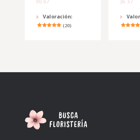
90 67
36 37
Valoración:
Valor
(
20
)