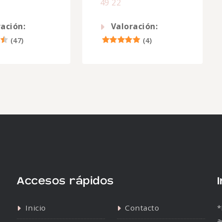
49 22
ación:
Valoración:
(
47
)
(
4
)
Accesos rápidos
Inicio
Contacto
*
a