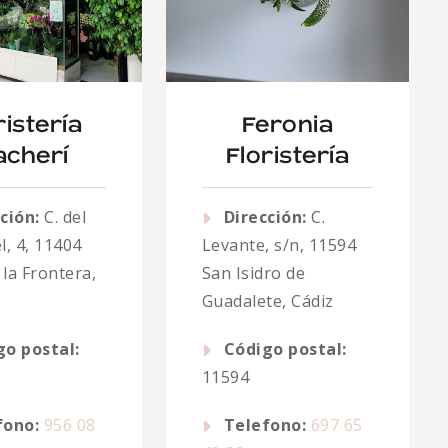
ristería
Feronia
cherí
Floristería
ción:
C. del
Dirección:
C.
, 4, 11404
Levante, s/n, 11594
 la Frontera,
San Isidro de
Guadalete, Cádiz
go postal:
Código postal:
11594
fono:
956 08
Telefono:
697 65