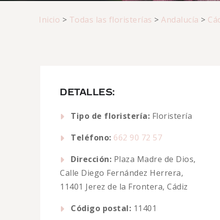
Inicio
>
Todas las floristerías
>
Andalucía
>
Cá
DETALLES:
Tipo de floristería:
Floristería
Teléfono:
662 90 72 57
Dirección:
Plaza Madre de Dios,
Calle Diego Fernández Herrera,
11401 Jerez de la Frontera, Cádiz
Código postal:
11401