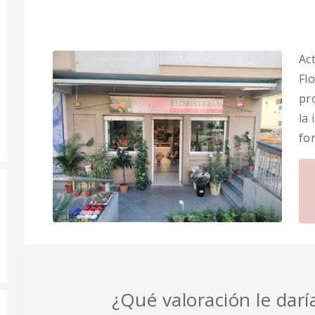
Ac
Flo
pr
la
fo
¿Qué valoración le daría