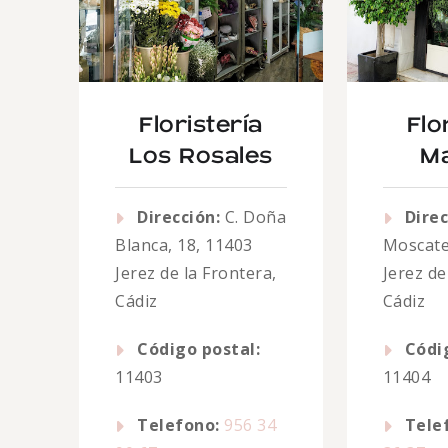
Floristería
Flo
Los Rosales
Ma
Dirección:
C. Doña
Direc
Blanca, 18, 11403
Moscatel
Jerez de la Frontera,
Jerez de
Cádiz
Cádiz
Código postal:
Códi
11403
11404
Telefono:
956 34
Tele