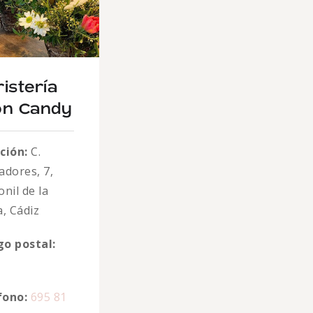
ristería
on Candy
ción:
C.
adores, 7,
nil de la
, Cádiz
go postal:
fono:
695 81