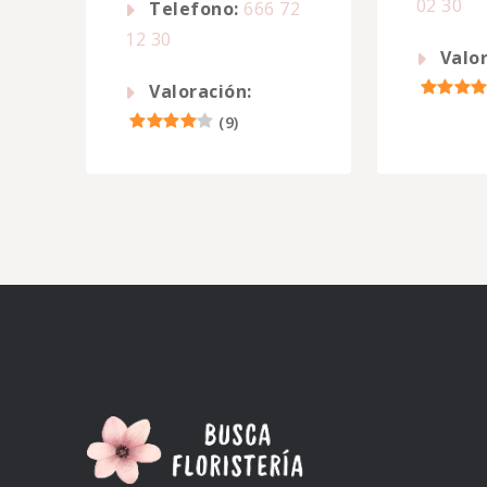
02 30
Telefono:
666 72
12 30
Valor
Valoración:
(
9
)