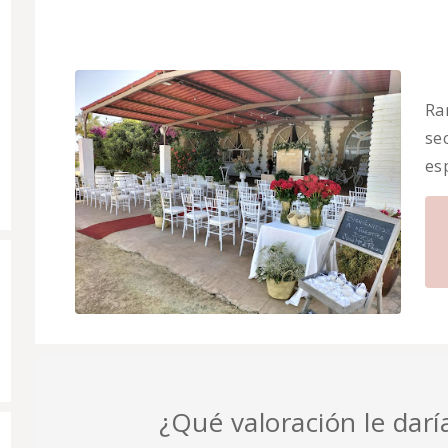
Ra
sec
es
¿Qué valoración le daría