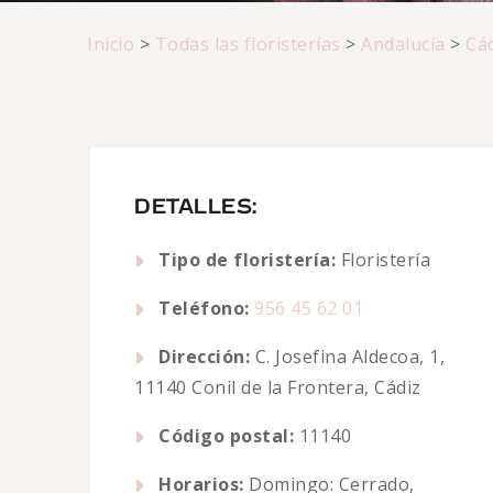
Inicio
>
Todas las floristerías
>
Andalucía
>
Cá
DETALLES:
Tipo de floristería:
Floristería
Teléfono:
956 45 62 01
Dirección:
C. Josefina Aldecoa, 1,
11140 Conil de la Frontera, Cádiz
Código postal:
11140
Horarios:
Domingo: Cerrado,