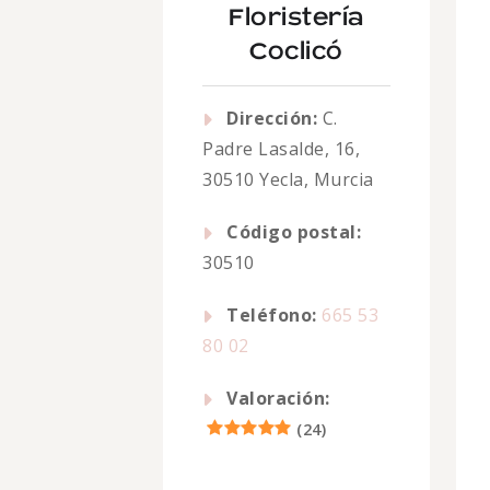
Floristería
Coclicó
Dirección:
C.
Padre Lasalde, 16,
30510 Yecla, Murcia
Código postal:
30510
Teléfono:
665 53
80 02
Valoración:
(
24
)