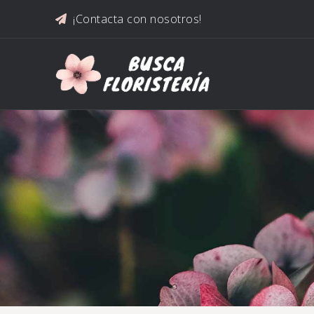
Saltar al contenido
¡Contacta con nosotros!