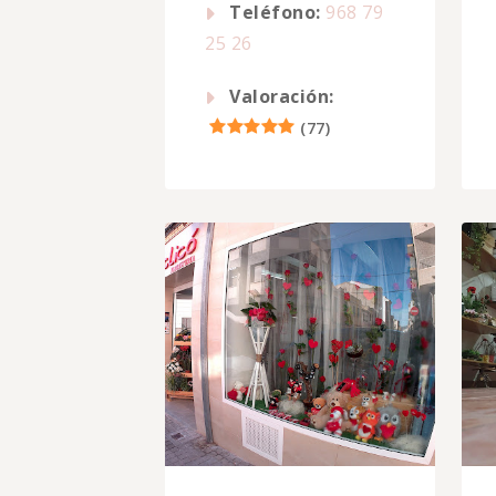
Teléfono:
968 79
25 26
Valoración:
(
77
)