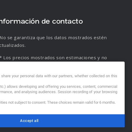
Información de contacto
No se garantiza que los datos mostrados estén
ctualizados.
* Los precios mostrados son estimaciones y no
e garantiza su veracidad.
d share your personal data with our partners, whether collected on this
etc.) allows developing and offering you services, content, commercial
formance, and analysing audiences. Session recording of your browsing
vities not subject to consent. These choices remain valid for 6 months.
Accept all