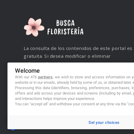
La consulta de los contenidos de este portal es
gratuita. Si desea modificar o eliminar
información, póngase en contacto con nuestro
Welcome
servicio de atención al cliente mediante correo
With our 476
partners
, we wish to store and access information on yo
electrónico a la siguiente dirección:
website or in our emails, already held by some of us, or obtained later, 
buscafloristeria@outlook.com
Processing this data (identifiers, browsing, preferences, purchases, 
offers and ads across your devices and screens (including by email, 
and interactions helps improve your experience.
You can "accept all" and withdraw your consent at any time via the "coo
Set your choices