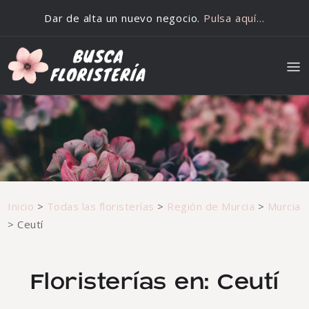
Saltar al contenido
Dar de alta un nuevo negocio.
Pulsa aquí…
Inicio
>
Todas las floristerías
>
Región de Murcia
>
Murcia
>
Ceutí
Floristerías en: Ceutí