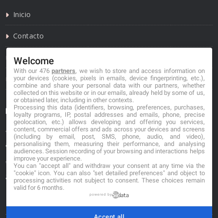
Inicio
Contacto
Política de privacidad
Welcome
With our 476
partners
, we wish to store and access information on
Política de cookies
your devices (cookies, pixels in emails, device fingerprinting, etc.),
combine and share your personal data with our partners, whether
collected on this website or in our emails, already held by some of us,
or obtained later, including in other contexts.
Processing this data (identifiers, browsing, preferences, purchases,
Información de contacto
loyalty programs, IP, postal addresses and emails, phone, precise
geolocation, etc.) allows developing and offering you services,
content, commercial offers and ads across your devices and screens
*No se garantiza que los datos mostrados estén
(including by email, post, SMS, phone, audio, and video),
actualizados.
personalising them, measuring their performance, and analysing
audiences. Session recording of your browsing and interactions helps
improve your experience.
** Los precios mostrados son estimaciones y no se
You can "accept all" and withdraw your consent at any time via the
"cookie" icon
. You can also "set detailed preferences" and object to
garantiza su veracidad.
processing activities not subject to consent. These choices remain
valid for 6 months.
powered by
Accept all