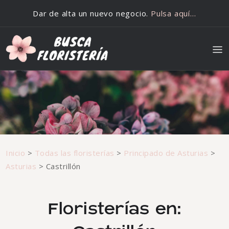
Saltar al contenido
Dar de alta un nuevo negocio.
Pulsa aquí…
Inicio
>
Todas las floristerías
>
Principado de Asturias
>
Asturias
>
Castrillón
Floristerías en: