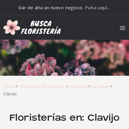
Saltar al contenido
Dar de alta un nuevo negocio.
Pulsa aquí…
Inicio
>
Todas las floristerías
>
La Rioja
>
La Rioja
>
Clavijo
Floristerías en: Clavijo