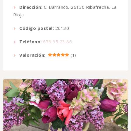
Dirección:
C. Barranco, 26130 Ribafrecha, La
Rioja
Código postal:
26130
Teléfono:
678 95 23 86
Valoración:
(
1
)