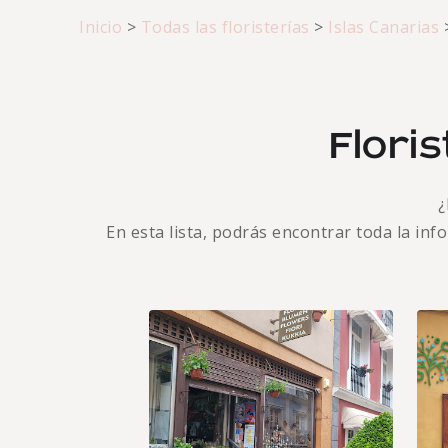
Inicio
>
Todas las floristerías
>
Islas Canarias
Flori
¿
En esta lista, podrás encontrar toda la in