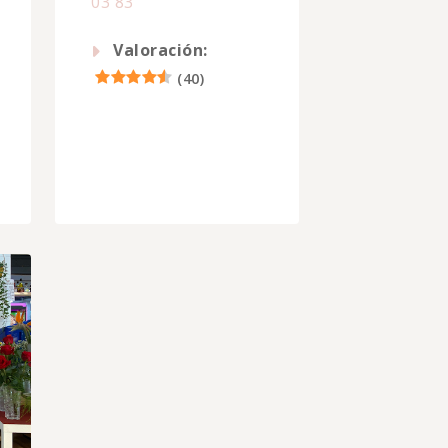
03 83
Valoración:
(
40
)