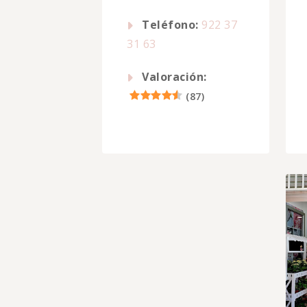
Teléfono:
922 37
31 63
Valoración:
(
87
)