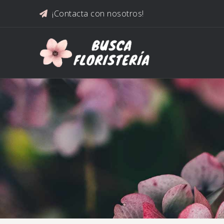
Saltar al contenido
¡Contacta con nosotros!