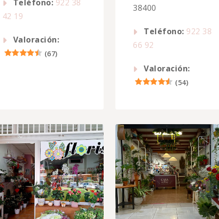
Teléfono:
922 38
38400
42 19
Teléfono:
922 38
Valoración:
66 92
(
67
)
Valoración:
(
54
)