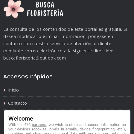
La consulta de los contenidos de este portal es gratuita. Si
desea modificar o eliminar información, póngase en
contacto con nuestro servicio de atención al cliente
mediante correo electrónico a la siguiente dirección:
buscafloristeria@outlook.com
Accesos rápidos
Inicio
Contacto
Política de privacidad
Welcome
With our 476
partners
, we wish to store and access information on
Política de cookies
your devices (cookies, pixels in emails, device fingerprinting, etc.),
combine and share your personal data with our partners, whether