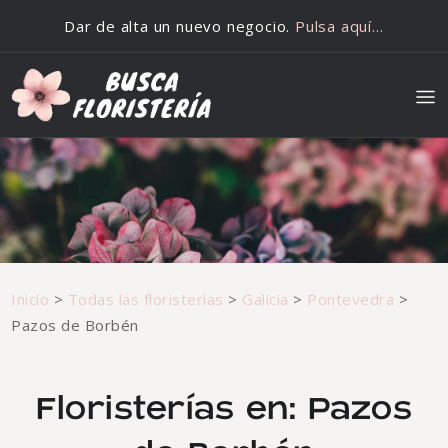
Saltar al contenido
Dar de alta un nuevo negocio.
Pulsa aquí…
Inicio
>
Todas las floristerías
>
Galicia
>
Pontevedra
>
Pazos de Borbén
Floristerías en: Pazos