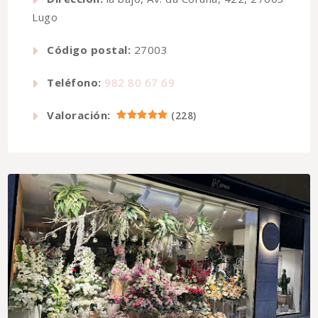
Lugo
Código postal:
27003
Teléfono:
982 80 67 69
Valoración:
(
228
)