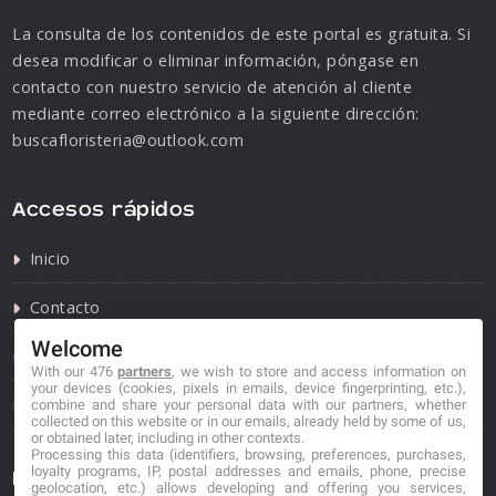
La consulta de los contenidos de este portal es gratuita. Si
desea modificar o eliminar información, póngase en
contacto con nuestro servicio de atención al cliente
mediante correo electrónico a la siguiente dirección:
buscafloristeria@outlook.com
Accesos rápidos
Inicio
Contacto
Welcome
Política de privacidad
With our 476
partners
, we wish to store and access information on
your devices (cookies, pixels in emails, device fingerprinting, etc.),
Política de cookies
combine and share your personal data with our partners, whether
collected on this website or in our emails, already held by some of us,
or obtained later, including in other contexts.
Processing this data (identifiers, browsing, preferences, purchases,
loyalty programs, IP, postal addresses and emails, phone, precise
Información de contacto
geolocation, etc.) allows developing and offering you services,