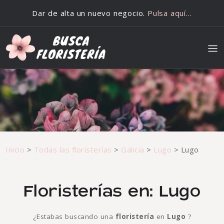
Saltar al contenido
Dar de alta un nuevo negocio.
Pulsa aquí…
Inicio
>
Todas las floristerías
>
Galicia
>
Lugo
>
Lugo
Floristerías en: Lugo
¿Estabas buscando una
floristería
en
Lugo
?