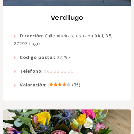
Verdilugo
Dirección:
Calle Arieiras, estrada friol, 35,
27297 Lugo
Código postal:
27297
Teléfono:
982 22 22 35
Valoración:
(
75
)