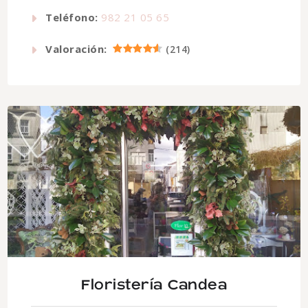
Teléfono:
982 21 05 65
Valoración:
(
214
)
Floristería Candea