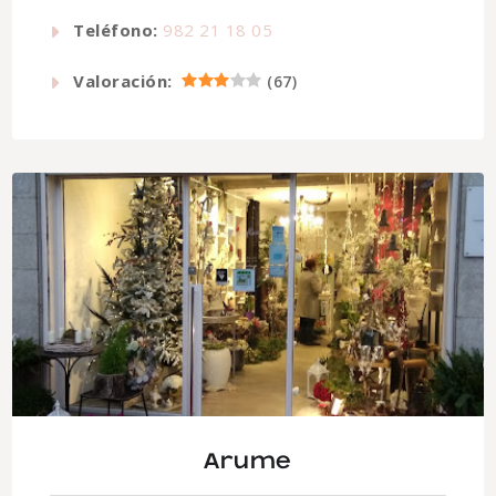
Teléfono:
982 21 18 05
Valoración:
(
67
)
Arume