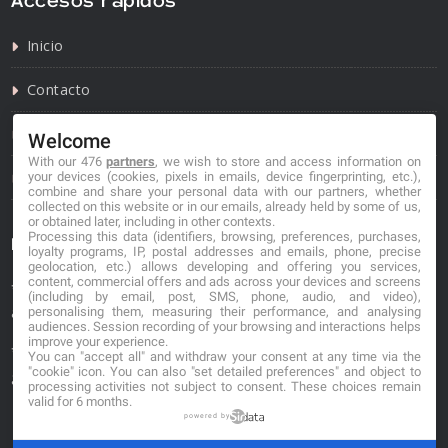
Accesos rápidos
Inicio
Contacto
Política de privacidad
Welcome
With our 476
partners
, we wish to store and access information on
Política de cookies
your devices (cookies, pixels in emails, device fingerprinting, etc.),
combine and share your personal data with our partners, whether
collected on this website or in our emails, already held by some of us,
or obtained later, including in other contexts.
Processing this data (identifiers, browsing, preferences, purchases,
Información de contacto
loyalty programs, IP, postal addresses and emails, phone, precise
geolocation, etc.) allows developing and offering you services,
content, commercial offers and ads across your devices and screens
*No se garantiza que los datos mostrados estén
(including by email, post, SMS, phone, audio, and video),
actualizados.
personalising them, measuring their performance, and analysing
audiences. Session recording of your browsing and interactions helps
improve your experience.
** Los precios mostrados son estimaciones y no se
You can "accept all" and withdraw your consent at any time via the
"cookie" icon
. You can also "set detailed preferences" and object to
garantiza su veracidad.
processing activities not subject to consent. These choices remain
valid for 6 months.
powered by