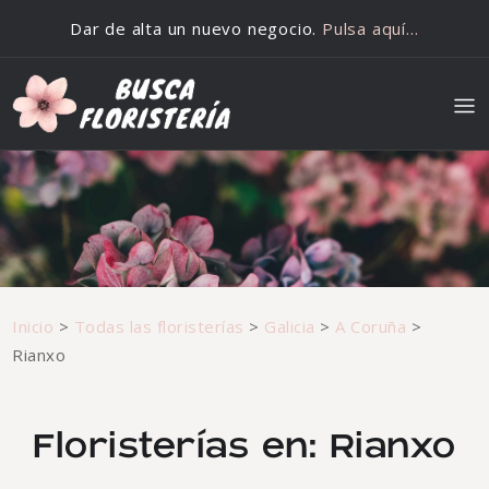
Saltar al contenido
Dar de alta un nuevo negocio.
Pulsa aquí…
Inicio
>
Todas las floristerías
>
Galicia
>
A Coruña
>
Rianxo
Floristerías en: Rianxo