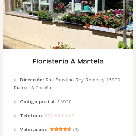
Floristeria A Martela
Dirección:
Rúa Faustino Rey Romero, 15920
Rianxo, A Coruña
Código postal:
15920
Teléfono:
603 34 64 69
Valoración:
(
7
)