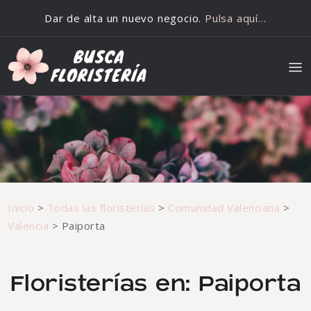
Saltar al contenido
Dar de alta un nuevo negocio.
Pulsa aquí…
Inicio
>
Todas las floristerías
>
Comunidad Valenciana
>
Valencia
>
Paiporta
Floristerías en: Paiporta