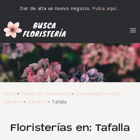
Saltar al contenido
Dar de alta un nuevo negocio.
Pulsa aquí…
Inicio
>
Todas las floristerías
>
Comunidad Foral de
Navarra
>
Navarra
>
Tafalla
Floristerías en: Tafalla