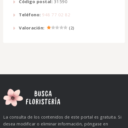
Código postal:
31590
Teléfono:
948 77 02 82
Valoración:
(
2
)
La consulta de los contenidos de este portal es gratuita. Si
desea modificar o eliminar información, póngase en