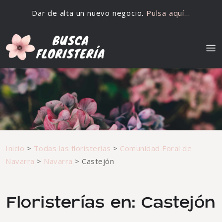
Saltar al contenido
Dar de alta un nuevo negocio.
Pulsa aquí…
Inicio
>
Todas las floristerías
>
Comunidad Foral de
Navarra
>
Navarra
>
Castejón
Floristerías en: Castejón