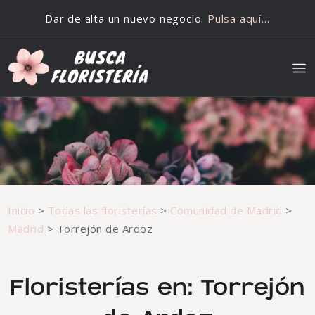
Saltar al contenido
Dar de alta un nuevo negocio.
Pulsa aquí…
Inicio
>
Todas las floristerías
>
Comunidad de Madrid
>
Madrid
>
Torrejón de Ardoz
Floristerías en: Torrejón