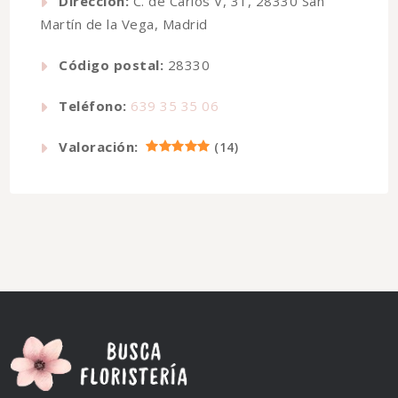
Dirección:
C. de Carlos V, 31, 28330 San
Martín de la Vega, Madrid
Código postal:
28330
Teléfono:
639 35 35 06
Valoración:
(
14
)