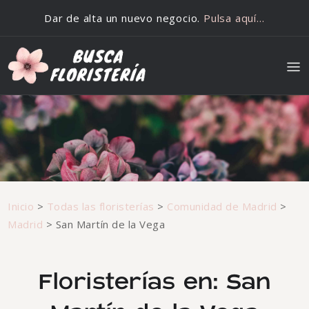
Saltar al contenido
Dar de alta un nuevo negocio.
Pulsa aquí…
Inicio
>
Todas las floristerías
>
Comunidad de Madrid
>
Madrid
>
San Martín de la Vega
Floristerías en: San