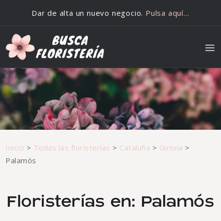
Saltar al contenido
Dar de alta un nuevo negocio.
Pulsa aquí…
Inicio
>
Todas las floristerías
>
Cataluña
>
Girona
>
Palamós
Floristerías en: Palamós