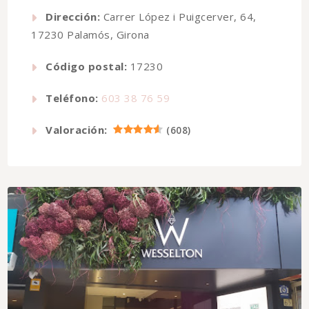
Dirección:
Carrer López i Puigcerver, 64,
17230 Palamós, Girona
Código postal:
17230
Teléfono:
603 38 76 59
Valoración:
(
608
)