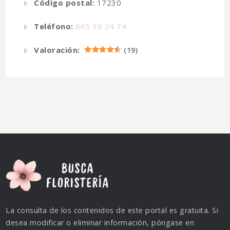
Código postal:
17230
Teléfono:
665 36 24 74
Valoración:
(
19
)
La consulta de los contenidos de este portal es gratuita. Si
desea modificar o eliminar información, póngase en