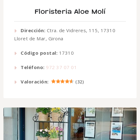
Floristeria Aloe Molí
Dirección:
Ctra. de Vidreres, 115, 17310
Lloret de Mar, Girona
Código postal:
17310
Teléfono:
972 37 07 01
Valoración:
(
32
)