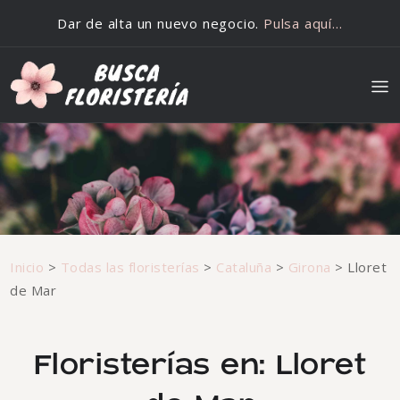
Saltar al contenido
Dar de alta un nuevo negocio.
Pulsa aquí…
Inicio
>
Todas las floristerías
>
Cataluña
>
Girona
>
Lloret
de Mar
Floristerías en: Lloret