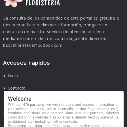
La consulta de los contenidos de este portal es gratuita. Si
desea modificar o eliminar información, póngase en
contacto con nuestro servicio de atención al cliente
mediante correo electrónico a la siguiente dirección:
buscafloristeria@outlook.com
Accesos rápidos
Inicio
Contacto
Welcome
Política de privacidad
With our 476
partners
, we wish to store and access information on
your devices (cookies, pixels in emails, device fingerprinting, etc.),
Política de cookies
combine and share your personal data with our partners, whether
collected on this website or in our emails, already held by some of us,
or obtained later, including in other contexts.
Processing this data (identifiers, browsing, preferences, purchases,