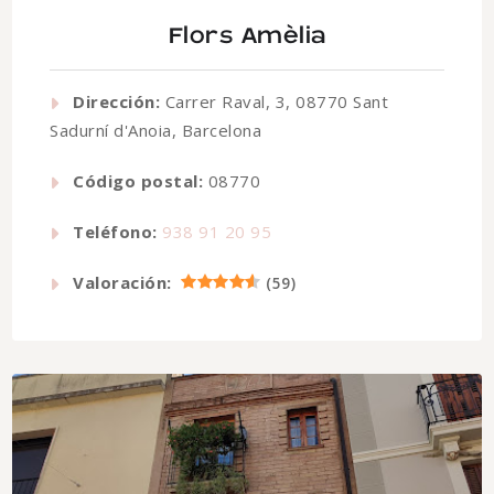
Flors Amèlia
Dirección:
Carrer Raval, 3, 08770 Sant
Sadurní d'Anoia, Barcelona
Código postal:
08770
Teléfono:
938 91 20 95
Valoración:
(
59
)