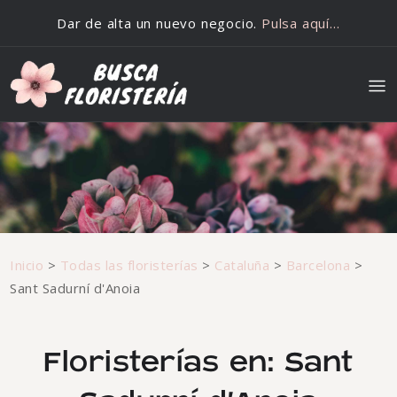
Saltar al contenido
Dar de alta un nuevo negocio.
Pulsa aquí…
Inicio
>
Todas las floristerías
>
Cataluña
>
Barcelona
>
Sant Sadurní d'Anoia
Floristerías en: Sant