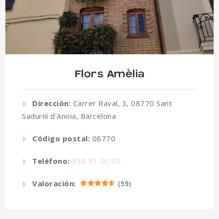
Flors Amèlia
Dirección:
Carrer Raval, 3, 08770 Sant
Sadurní d'Anoia, Barcelona
Código postal:
08770
Teléfono:
938 91 20 95
Valoración:
(
59
)