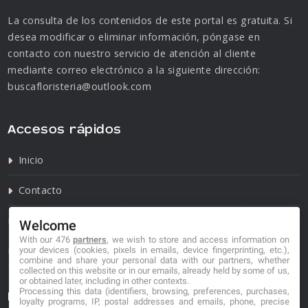
La consulta de los contenidos de este portal es gratuita. Si
desea modificar o eliminar información, póngase en
contacto con nuestro servicio de atención al cliente
mediante correo electrónico a la siguiente dirección:
buscafloristeria@outlook.com
Accesos rápidos
Inicio
Contacto
Política de privacidad
Welcome
With our 476
partners
, we wish to store and access information on
Política de cookies
your devices (cookies, pixels in emails, device fingerprinting, etc.),
combine and share your personal data with our partners, whether
collected on this website or in our emails, already held by some of us,
or obtained later, including in other contexts.
Processing this data (identifiers, browsing, preferences, purchases,
Información de contacto
loyalty programs, IP, postal addresses and emails, phone, precise