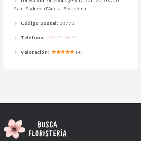
Dirección:
0rambla generalitat, 20, 08770
Sant Sadurní d'Anoia, Barcelona
Código postal:
08770
Teléfono:
722 89 26 57
Valoración:
(
4
)